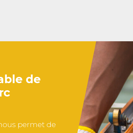
pable de
rc
s nous permet de