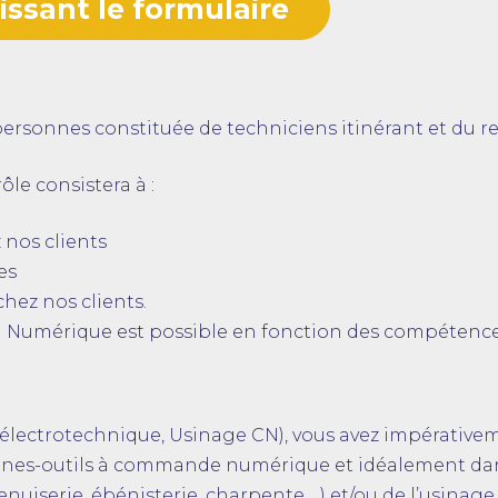
ssant le formulaire
ersonnes constituée de techniciens itinérant et du r
ôle consistera à :
 nos clients
es
hez nos clients.
u Numérique est possible en fonction des compétenc
électrotechnique, Usinage CN), vous avez impérative
achines-outils à commande numérique et idéalement dan
nuiserie, ébénisterie, charpente,…) et/ou de l’usina