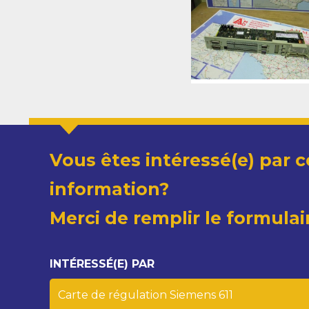
Vous êtes intéressé(e) par c
information?
Merci de remplir le formulai
INTÉRESSÉ(E) PAR