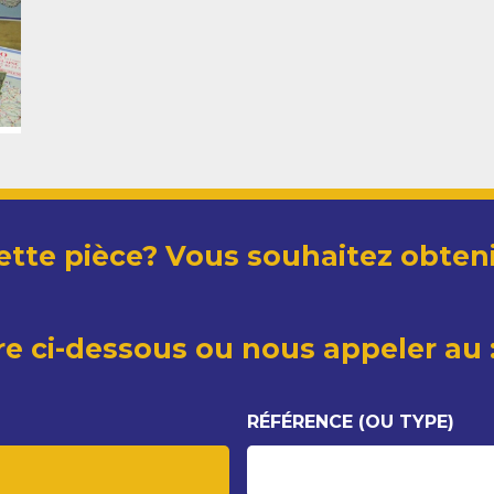
ette pièce? Vous souhaitez obteni
re ci-dessous ou nous appeler au :
RÉFÉRENCE (OU TYPE)