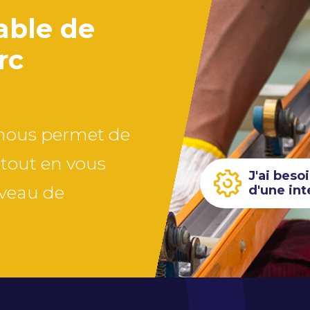
pable de
rc
s nous permet de
 tout en vous
J'ai beso
iveau de
d'une int