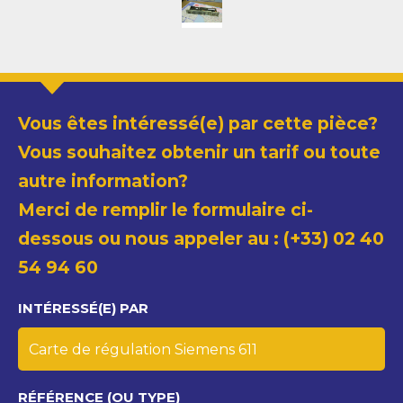
Vous êtes intéressé(e) par cette pièce?
Vous souhaitez obtenir un tarif ou toute
autre information?
Merci de remplir le formulaire ci-
dessous ou nous appeler au : (+33) 02 40
54 94 60
INTÉRESSÉ(E) PAR
RÉFÉRENCE (OU TYPE)