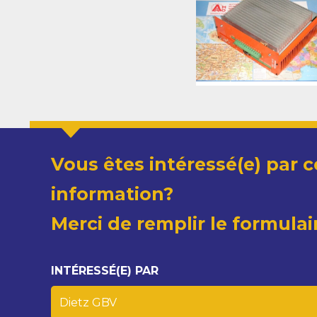
Vous êtes intéressé(e) par c
information?
Merci de remplir le formulai
INTÉRESSÉ(E) PAR