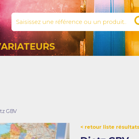
VARIATEURS
tz GBV
retour liste résultat