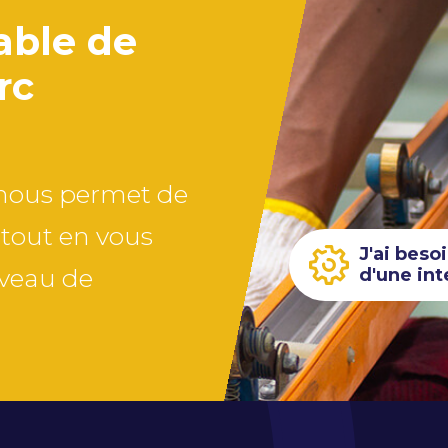
pable de
rc
s nous permet de
 tout en vous
J'ai beso
iveau de
d'une int