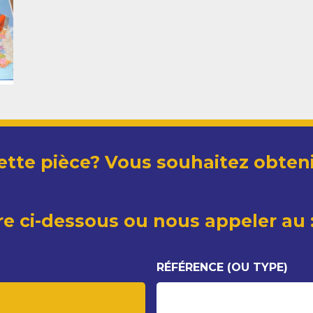
ette pièce? Vous souhaitez obteni
re ci-dessous ou nous appeler au :
RÉFÉRENCE (OU TYPE)