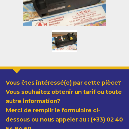
Vous êtes intéressé(e) par cette pièce?
Vous souhaitez obtenir un tarif ou toute
autre information?
Merci de remplir le formulaire ci-
dessous ou nous appeler au : (+33) 02 40
54 94 60