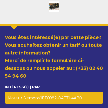
Vous êtes intéressé(e) par cette pièce?
Vous souhaitez obtenir un tarif ou toute
autre information?
Merci de remplir le formulaire ci-
dessous ou nous appeler au : (+33) 02 40
54 94 60
INTÉRESSÉ(E) PAR