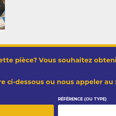
ette pièce? Vous souhaitez obteni
re ci-dessous ou nous appeler au :
RÉFÉRENCE (OU TYPE)