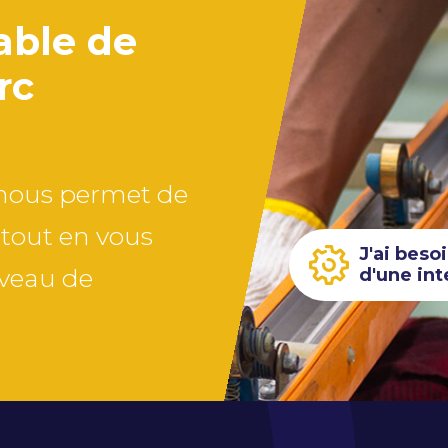
pable de
rc
s nous permet de
 tout en vous
J'ai beso
iveau de
d'une int