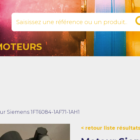
MOTEURS
ur Siemens 1FT6084-1AF71-1AH1
retour liste résultat