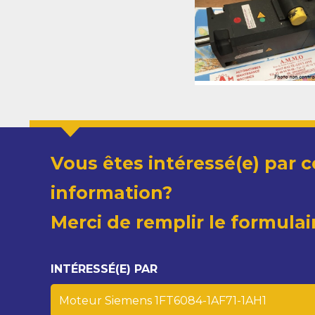
Vous êtes intéressé(e) par c
information?
Merci de remplir le formulai
INTÉRESSÉ(E) PAR