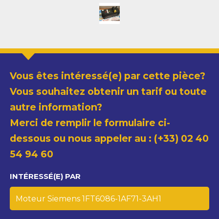
Vous êtes intéressé(e) par cette pièce?
Vous souhaitez obtenir un tarif ou toute
autre information?
Merci de remplir le formulaire ci-
dessous ou nous appeler au : (+33) 02 40
54 94 60
INTÉRESSÉ(E) PAR