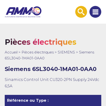
Afficher
la
recherche
Pièces électriques
Accueil
>
Pièces électriques
>
SIEMENS
>
Siemens
6SL3040-1MA01-0AA0
Siemens 6SL3040-1MA01-0AA0
Sinamics Control Unit CU320-2PN Supply 24Vdc
6,5A
Référence ou Type :