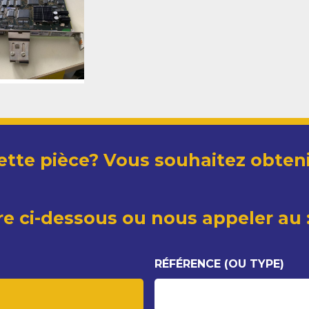
ette pièce? Vous souhaitez obteni
re ci-dessous ou nous appeler au :
RÉFÉRENCE (OU TYPE)