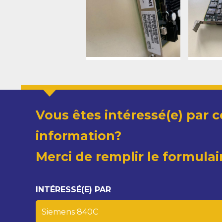
Vous êtes intéressé(e) par c
information?
Merci de remplir le formulai
INTÉRESSÉ(E) PAR