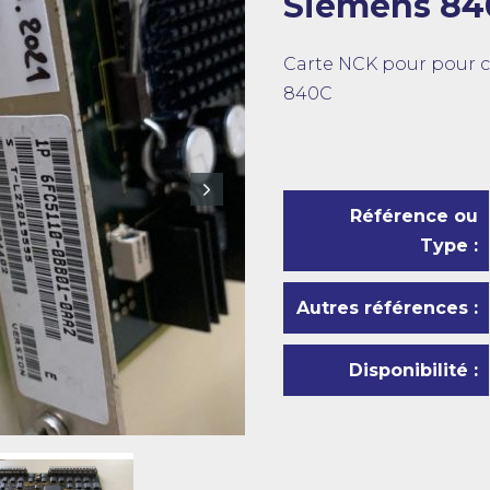
Siemens 84
Carte NCK pour pour
840C
Référence ou
Type :
Autres références :
Disponibilité :