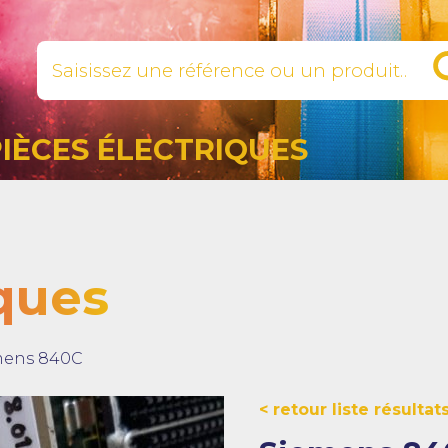
PIÈCES ÉLECTRIQUES
iques
mens 840C
retour liste résultat