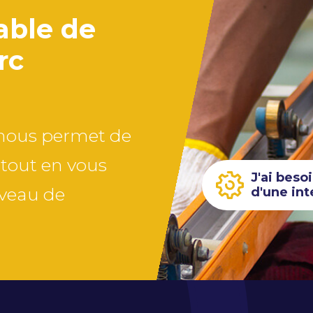
pable de
rc
s nous permet de
 tout en vous
J'ai beso
iveau de
d'une int