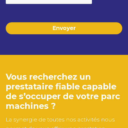
Vous recherchez un
prestataire fiable capable
de
s’occuper de votre parc
machines ?
La synergie de toutes nos activités nous