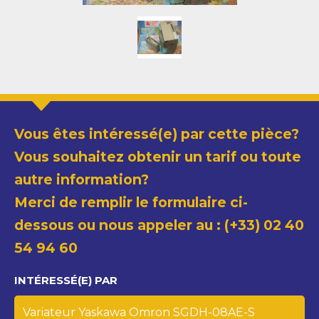
Vous êtes intéressé(e) par cette pièce?
Vous souhaitez obtenir un tarif ou toute
autre information?
Merci de remplir le formulaire ci-
dessous ou nous appeler au : (+33) 02 40
54 94 60
INTÉRESSÉ(E) PAR